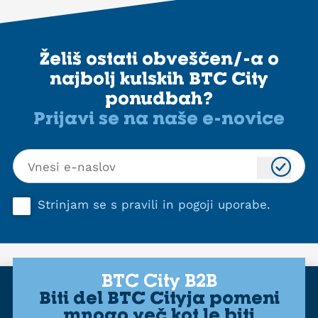
Želiš ostati obveščen/-a o
najbolj kulskih BTC City
ponudbah?
Prijavi se na naše e-novice
Strinjam se s
pravili in pogoji uporabe
.
BTC City B2B
Biti del BTC Cityja pomeni
mnogo več kot le biti