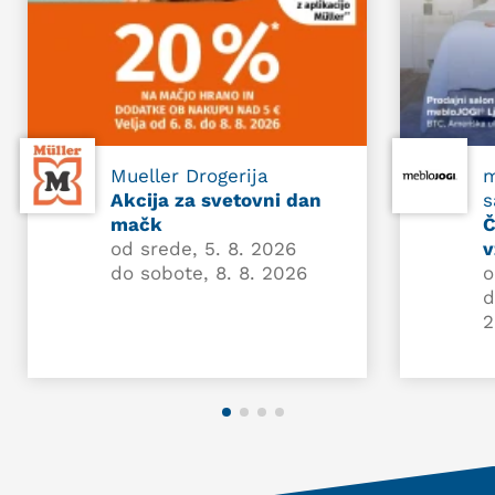
Mueller Drogerija
m
Akcija za svetovni dan
s
mačk
Č
od srede, 5. 8. 2026
v
do sobote, 8. 8. 2026
o
d
2