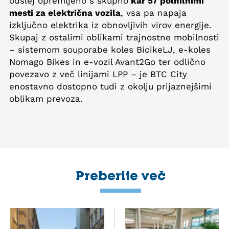
odslej opremljeno s skupno
kar 57 polnilnimi
mesti za električna vozila
, vsa pa napaja
izključno elektrika iz obnovljivih virov energije.
Skupaj z ostalimi oblikami trajnostne mobilnosti
– sistemom souporabe koles BicikeLJ, e-koles
Nomago Bikes in e-vozil Avant2Go ter odlično
povezavo z več linijami LPP – je BTC City
enostavno dostopno tudi z okolju prijaznejšimi
oblikam prevoza.
Preberite več