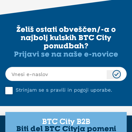
Želiš ostati obveščen/-a o
najbolj kulskih BTC City
ponudbah?
Prijavi se na naše e-novice
Strinjam se s
pravili in pogoji uporabe
.
BTC City B2B
Biti del BTC Cityja pomeni