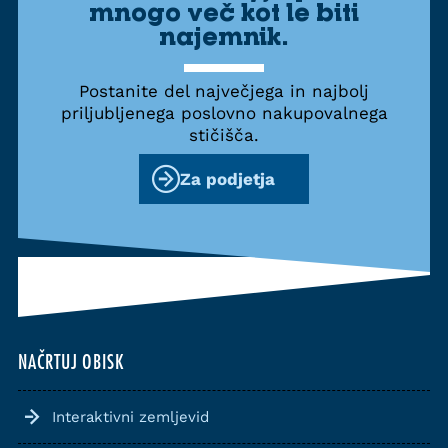
mnogo več kot le biti
najemnik.
Postanite del največjega in najbolj
priljubljenega poslovno nakupovalnega
stičišča.
Za podjetja
NAČRTUJ OBISK
Interaktivni zemljevid