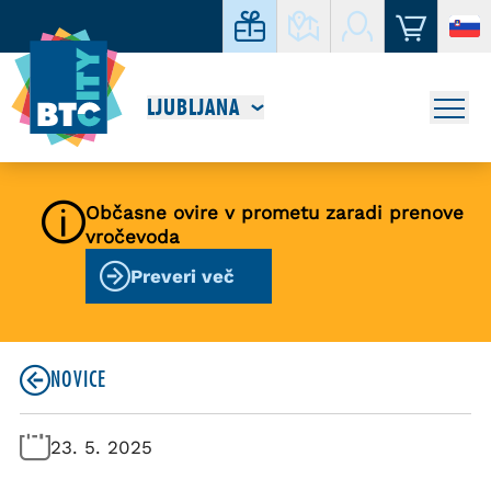
LJUBLJANA
Občasne ovire v prometu zaradi prenove
vročevoda
Preveri več
NOVICE
23. 5. 2025